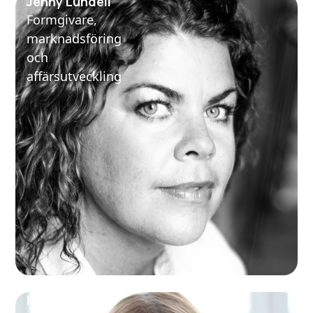
Jenny Lundell
Formgivare,
marknadsföring
och
affärsutveckling
Kristina