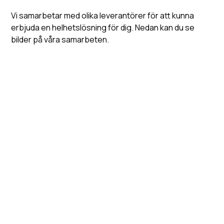
veta vart de är på väg. Att ha koll på vad som
Vi samarbetar med olika leverantörer för att kunna
händer i omvärlden är en annan viktig
erbjuda en helhetslösning för dig. Nedan kan du se
framgångsfaktor för en effektiv, värdeskapande
bilder på våra samarbeten.
kommunikation.
”Se till att hela tiden hitta en ny kreativ kontext
och kom ihåg att berättelsen om er byter
ständigt skepnad”.