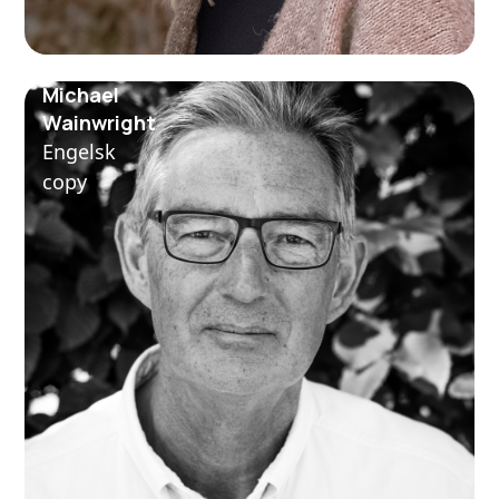
Michael
Wainwright
Engelsk
copy