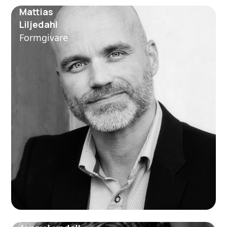
Mattias
Liljedahl
Formgivare