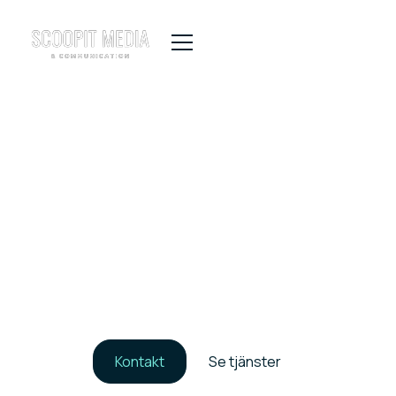
Scoopit Media &
Communication
Scoopit Media är en kommunikationsbyrå specialiserad
på Life Science. Vi hjälper start-ups, tillväxtbolag,
universitet, innovationsstöd systemet och
organisationer att skapa och utveckla varumärken,
koncept, kommunikativa idéer och event. Vi arbetar
både strategiskt och operativt och som seniora
rådgivare inom kommunikation, PR, marknad och
affärsutveckling.
Kontakt
Se tjänster